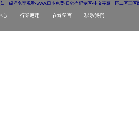
少妇一级淫免费观看-www.日本免费-日韩有码专区-中文字幕一区二区三区
中心
行業應用
在線留言
聯系我們