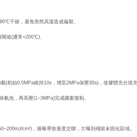
90℃干燥，避免突然高溫造成龜裂。
(通常<200℃)。
初始0.5MPa維持10s，增至2MPa保壓30s)，使膠體充分填
除氣泡，再高壓(1~3MPa)完成圖案復制。
200mJ/cm²)，過曝導致過度交聯，欠曝則殘留未固化區域。