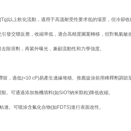
度(Tg)以上軟化流動，適用于高溫耐受性要求低的場景，但冷卻
溫下通過紫外光引發交聯反應，收縮率低，適合高精度圖案轉移，但對氧氣
烘去除溶劑，再紫外曝光，兼顧流動性和力學強度。
留，過低(<10 cP)易產生邊緣堆積。推薦旋涂前用稀釋劑調節至20
。可通過添加無機填料(如SiO?納米顆粒)降低收縮。
粘連。可噴涂含氟化合物(如FDTS)進行表面改性。