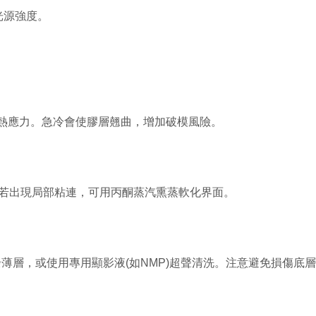
光源強度。
放熱應力。急冷會使膠層翹曲，增加破模風險。
。若出現局部粘連，可用丙酮蒸汽熏蒸軟化界面。
余薄層，或使用專用顯影液(如NMP)超聲清洗。注意避免損傷底