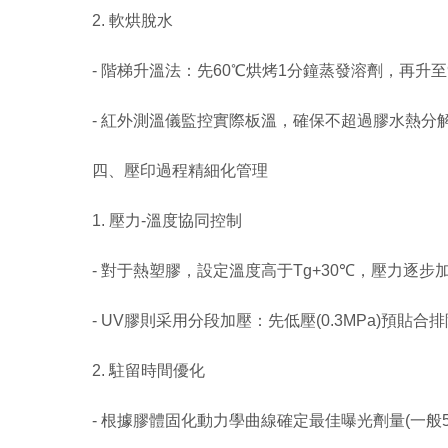
2. 軟烘脫水
- 階梯升溫法：先60℃烘烤1分鐘蒸發溶劑，再升至
- 紅外測溫儀監控實際板溫，確保不超過膠水熱分解閾值
四、壓印過程精細化管理
1. 壓力-溫度協同控制
- 對于熱塑膠，設定溫度高于Tg+30℃，壓力逐步加載(
- UV膠則采用分段加壓：先低壓(0.3MPa)預貼合排
2. 駐留時間優化
- 根據膠體固化動力學曲線確定最佳曝光劑量(一般50~