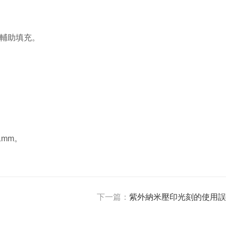
力輔助填充。
1mm。
下一篇：
紫外納米壓印光刻的使用誤