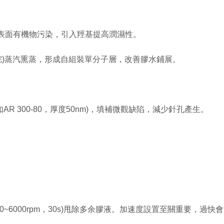
底表面有機物污染，引入羥基提高潤濕性。
胺烷)蒸汽熏蒸，形成自組裝單分子層，改善膠水鋪展。
R 300-80，厚度50nm)，填補微觀缺陷，減少針孔產生。
000~6000rpm，30s)甩除多余膠液。加速度設置至關重要，過