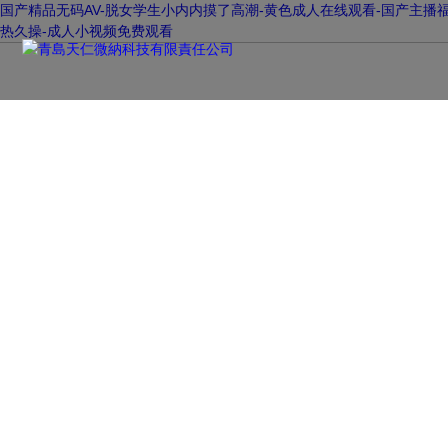
国产精品无码AV-脱女学生小内内摸了高潮-黄色成人在线观看-国产主播福
热久操-成人小视频免费观看
資訊中心
NEWS CENTER
在發展中求生存，不斷貼心，以良好信譽和科學的管理促