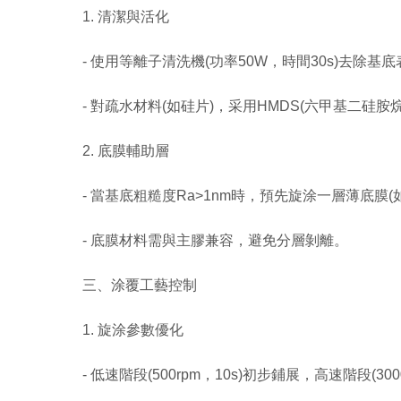
1. 清潔與活化
- 使用等離子清洗機(功率50W，時間30s)去除基
- 對疏水材料(如硅片)，采用HMDS(六甲基二硅
2. 底膜輔助層
- 當基底粗糙度Ra>1nm時，預先旋涂一層薄底膜(如A
- 底膜材料需與主膠兼容，避免分層剝離。
三、涂覆工藝控制
1. 旋涂參數優化
- 低速階段(500rpm，10s)初步鋪展，高速階段(3