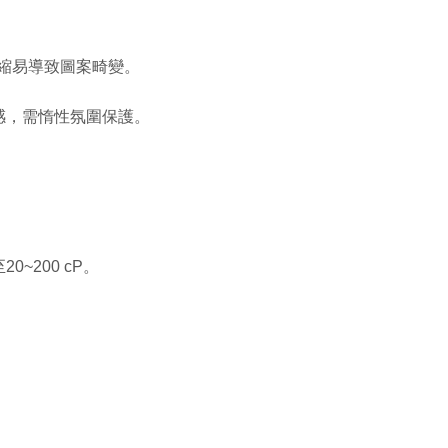
收縮易導致圖案畸變。
敏感，需惰性氛圍保護。
~200 cP。