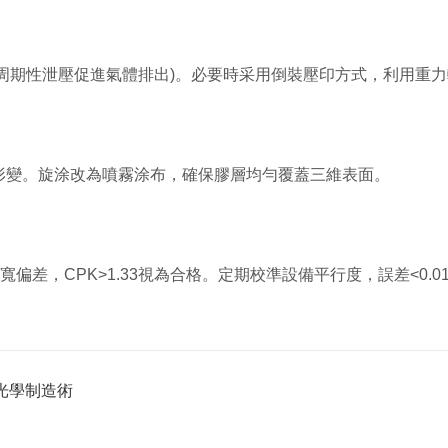
周期性泄壓促進氣體排出)。必要時采用倒裝壓印方式，利用重
償形變。旋涂改為噴霧涂布，確保膠層均勻覆蓋三維表面。
差，CPK>1.33視為合格。定期校準設備平行度，誤差<0.0
光學制造術