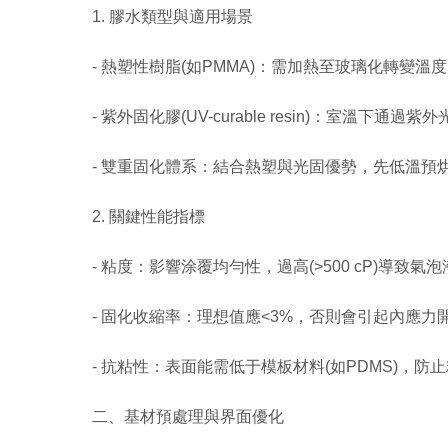
1. 膠水類型與適用場景
- 熱塑性樹脂(如PMMA)：需加熱至玻璃化轉變溫
- 紫外固化膠(UV-curable resin)：室
- 雙重固化體系：結合熱塑與光固優勢，先低溫預
2. 關鍵性能指標
- 粘度：影響涂覆均勻性，過高(>500 cP)導致氣泡滯
- 固化收縮率：理想值應<3%，否則會引起內應力開裂
- 抗粘性：表面能需低于模板材料(如PDMS)，防止
二、基材預處理與界面優化