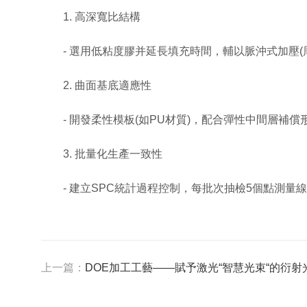
1. 高深寬比結構
- 選用低粘度膠并延長填充時間，輔以脈沖式加壓(
2. 曲面基底適應性
- 開發柔性模板(如PU材質)，配合彈性中間層補
3. 批量化生產一致性
- 建立SPC統計過程控制，每批次抽檢5個點測量線寬偏
上一篇：
DOE加工工藝——賦予激光“智慧光束“的衍射