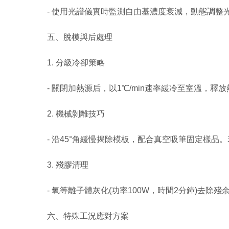
- 使用光譜儀實時監測自由基濃度衰減，動態調整
五、脫模與后處理
1. 分級冷卻策略
- 關閉加熱源后，以1℃/min速率緩冷至室溫，釋
2. 機械剝離技巧
- 沿45°角緩慢揭除模板，配合真空吸筆固定樣品
3. 殘膠清理
- 氧等離子體灰化(功率100W，時間2分鐘)去除殘
六、特殊工況應對方案