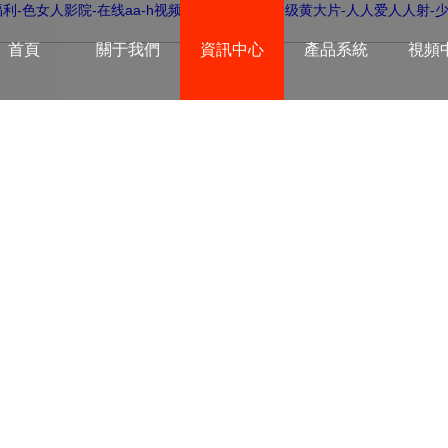
利-色女人影院-在线aa-h视频免费在线观看-一级黄大片-人人爱人人射-
首頁
關于我們
資訊中心
產品系統
視頻
進企業迅速發展